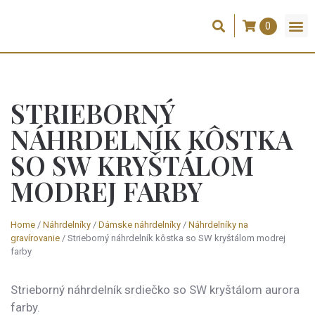
Dela C
STRIEBORNÝ
NÁHRDELNÍK KÔSTKA
SO SW KRYŠTÁLOM
MODREJ FARBY
Home
/
Náhrdelníky
/
Dámske náhrdelníky
/
Náhrdelníky na
gravírovanie
/ Strieborný náhrdelník kôstka so SW kryštálom modrej
farby
Strieborný náhrdelník srdiečko so SW kryštálom aurora
farby.