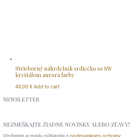
Strieborný náhrdelník srdiečko so SW
kryštálom aurora farby
40,00
€
Add to cart
NEWSLETTER
NEZMEŠKAJTE ŽIADNE NOVINKY ALEBO ZĽAVY!
Vložením e-mailu súhlasíte s
podmienkami ochrany